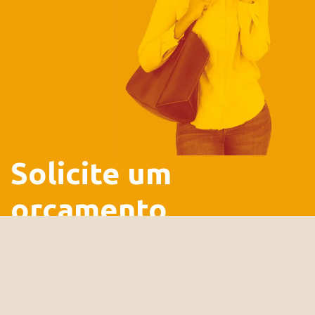
Solicite um
orçamento
Conte pra gente sobre o seu projeto! Estamos prontos para
ajudar sua ideia a ganhar vida. Solicite um orçamento e
descubra como podemos colaborar.
Fale hoje com a Rubra